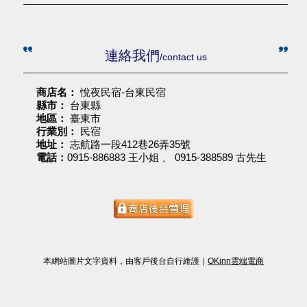
連絡我們
/contact us
商店名：
悅夜民宿-台東民宿
縣市：
台東縣
地區：
臺東市
行業別：
民宿
地址：
志航路一段412巷26弄35號
電話：
0915-886883 王小姐 、 0915-388589 古先生
本網站圖片文字資料，由客戶後台自行維護｜
OKinn雲端電商