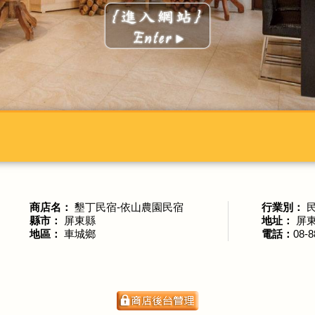
商店名：
墾丁民宿-依山農園民宿
行業別：
縣市：
屏東縣
地址：
屏東
地區：
車城鄉
電話：
08-8