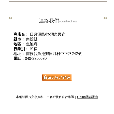
連絡我們
/contact us
商店名：
日月潭民宿-湧泉民宿
縣市：
南投縣
地區：
魚池鄉
行業別：
民宿
地址：
南投縣魚池鄉日月村中正路242號
電話：
049-2850680
本網站圖片文字資料，由客戶後台自行維護｜
OKinn雲端電商