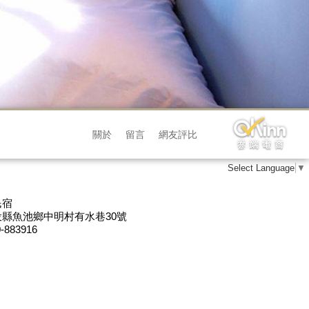
關於
留言
網友評比
Select Language
▼
民宿
縣魚池鄉中明村有水巷30號
-883916