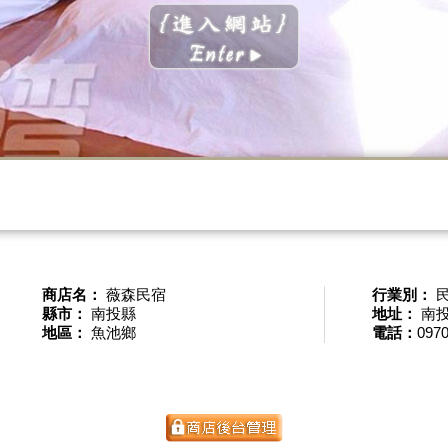
商店名：
薇森民宿
行業別：
縣市：
南投縣
地址：
南投
地區：
魚池鄉
電話：
0970