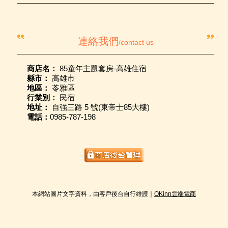
連絡我們
/contact us
商店名：
85童年主題套房-高雄住宿
縣市：
高雄市
地區：
苓雅區
行業別：
民宿
地址：
自強三路 5 號(東帝士85大樓)
電話：
0985-787-198
本網站圖片文字資料，由客戶後台自行維護｜
OKinn雲端電商