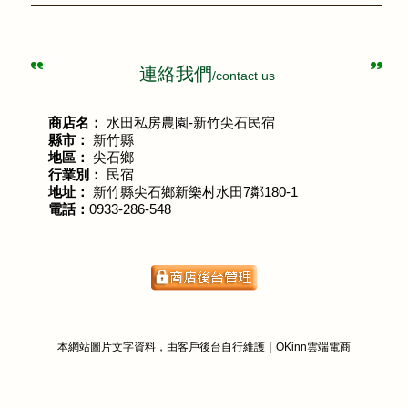
連絡我們
/contact us
商店名：
水田私房農園-新竹尖石民宿
縣市：
新竹縣
地區：
尖石鄉
行業別：
民宿
地址：
新竹縣尖石鄉新樂村水田7鄰180-1
電話：
0933-286-548
本網站圖片文字資料，由客戶後台自行維護｜
OKinn雲端電商