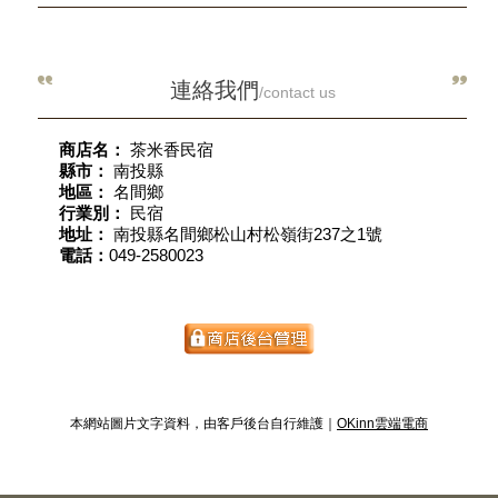
連絡我們
/contact us
商店名：
茶米香民宿
縣市：
南投縣
地區：
名間鄉
行業別：
民宿
地址：
南投縣名間鄉松山村松嶺街237之1號
電話：
049-2580023
本網站圖片文字資料，由客戶後台自行維護｜
OKinn雲端電商