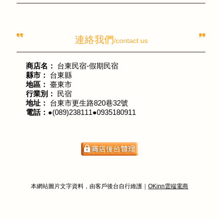
連絡我們
/contact us
商店名：
台東民宿-假期民宿
縣市：
台東縣
地區：
臺東市
行業別：
民宿
地址：
台東市更生路820巷32號
電話：
●(089)238111●0935180911
本網站圖片文字資料，由客戶後台自行維護｜
OKinn雲端電商