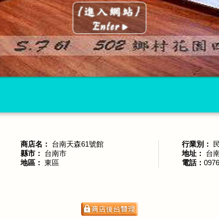
商店名：
台南天森61號館
行業別：
縣市：
台南市
地址：
台南
地區：
東區
電話：
097