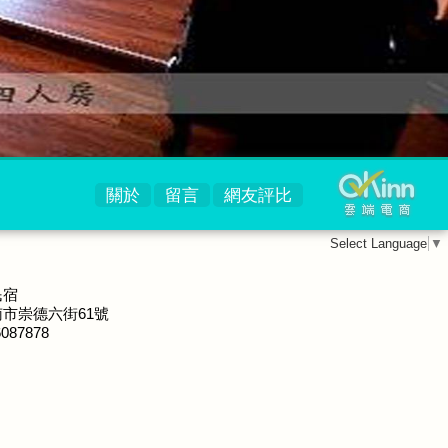
關於
留言
網友評比
Select Language
▼
民宿
市崇德六街61號
6087878