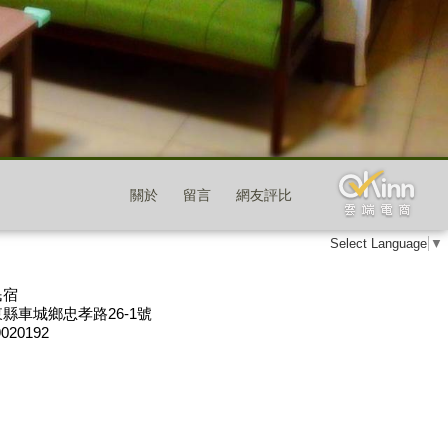
關於
留言
網友評比
Select Language
▼
民宿
縣車城鄉忠孝路26-1號
9020192