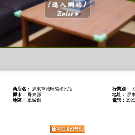
商店名：
屏東車城晴陽光民宿
行業別：
縣市：
屏東縣
地址：
屏東
地區：
車城鄉
電話：
092