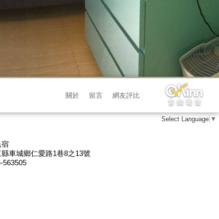
關於
留言
網友評比
Select Language
▼
民宿
縣車城鄉仁愛路1巷8之13號
-563505