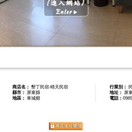
商店名：
墾丁民宿-晴天民宿
行業別：
縣市：
屏東縣
地址：
屏東
地區：
車城鄉
電話：
0985