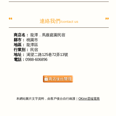
連絡我們
/contact us
商店名：
龍潭．馬廄庭園民宿
縣市：
桃園市
地區：
龍潭區
行業別：
民宿
地址：
渴望二路125巷72弄13號
電話：
0988-606896
本網站圖片文字資料，由客戶後台自行維護｜
OKinn雲端電商