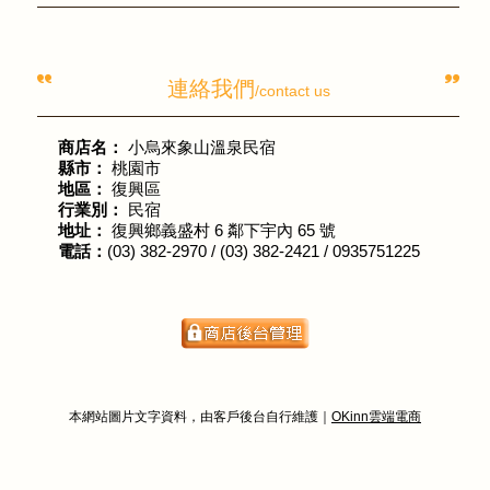
連絡我們
/contact us
商店名：
小烏來象山溫泉民宿
縣市：
桃園市
地區：
復興區
行業別：
民宿
地址：
復興鄉義盛村 6 鄰下宇內 65 號
電話：
(03) 382-2970 / (03) 382-2421 / 0935751225
本網站圖片文字資料，由客戶後台自行維護｜
OKinn雲端電商