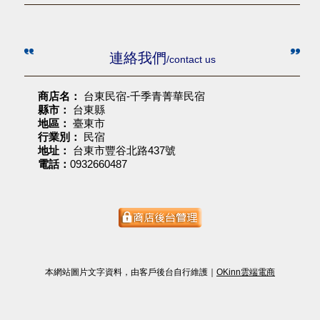
連絡我們
/contact us
商店名：
台東民宿-千季青菁華民宿
縣市：
台東縣
地區：
臺東市
行業別：
民宿
地址：
台東市豐谷北路437號
電話：
0932660487
本網站圖片文字資料，由客戶後台自行維護｜
OKinn雲端電商