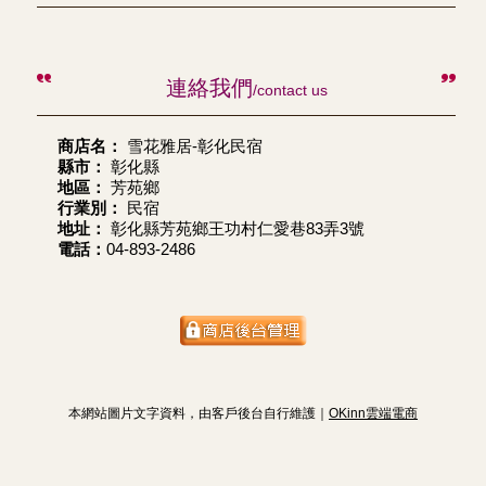
連絡我們
/contact us
商店名：
雪花雅居-彰化民宿
縣市：
彰化縣
地區：
芳苑鄉
行業別：
民宿
地址：
彰化縣芳苑鄉王功村仁愛巷83弄3號
電話：
04-893-2486
本網站圖片文字資料，由客戶後台自行維護｜
OKinn雲端電商