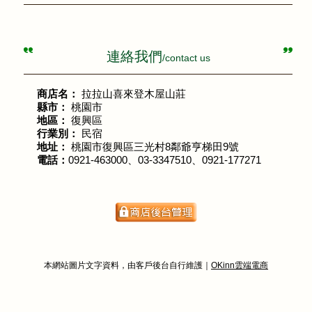
連絡我們
/contact us
商店名：
拉拉山喜來登木屋山莊
縣市：
桃園市
地區：
復興區
行業別：
民宿
地址：
桃園市復興區三光村8鄰爺亨梯田9號
電話：
0921-463000、03-3347510、0921-177271
本網站圖片文字資料，由客戶後台自行維護｜
OKinn雲端電商