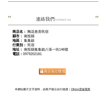
連絡我們
/contact us
商店名：
陶花巷弄民宿
縣市：
南投縣
地區：
集集鎮
行業別：
民宿
地址：
南投縣集集鎮八張一街146號
電話：
0979202181
本網站圖片文字資料，由客戶後台自行維護｜
OKinn雲端電商