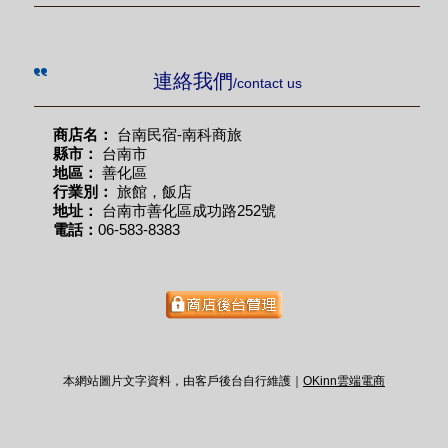
連絡我們
/contact us
商店名：
台南民宿-南科商旅
縣市：
台南市
地區：
善化區
行業別：
旅館，飯店
地址：
台南市善化區成功路252號
電話：
06-583-8383
本網站圖片文字資料，由客戶後台自行維護｜
OKinn雲端電商