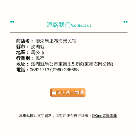
連絡我們
/contact us
商店名：
澎湖馬里布海景民宿
縣市：
澎湖縣
地區：
馬公市
行業別：
民宿
地址：
澎湖縣馬公市東衛里5-8號(東衛石雕公園)
電話：
069217137,0960-286668
本網站圖片文字資料，由客戶後台自行維護｜
OKinn雲端電商