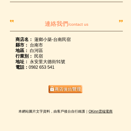
連絡我們
/contact us
商店名：
蓮鄉小築-台南民宿
縣市：
台南市
地區：
白河區
行業別：
民宿
地址：
永安里大德街91號
電話：
0982 653 541
本網站圖片文字資料，由客戶後台自行維護｜
OKinn雲端電商