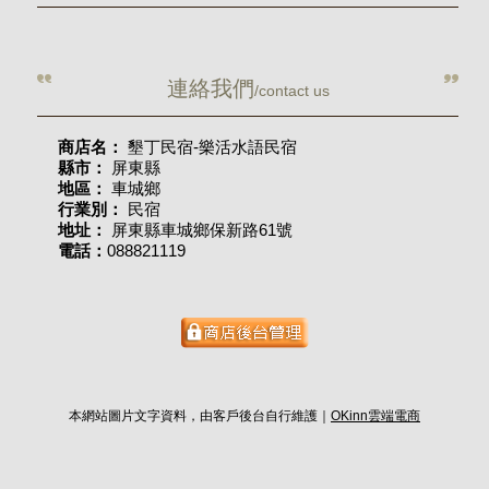
連絡我們
/contact us
商店名：
墾丁民宿-樂活水語民宿
縣市：
屏東縣
地區：
車城鄉
行業別：
民宿
地址：
屏東縣車城鄉保新路61號
電話：
088821119
本網站圖片文字資料，由客戶後台自行維護｜
OKinn雲端電商