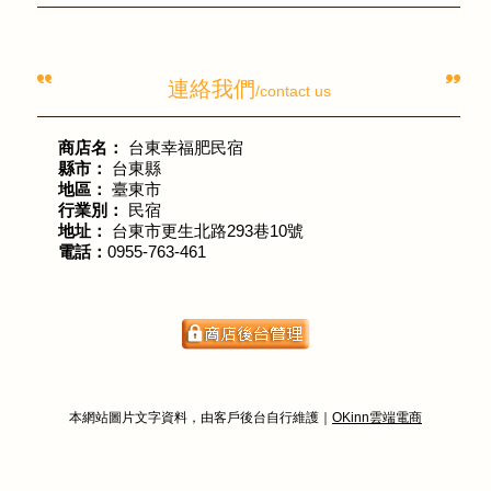
連絡我們
/contact us
商店名：
台東幸福肥民宿
縣市：
台東縣
地區：
臺東市
行業別：
民宿
地址：
台東市更生北路293巷10號
電話：
0955-763-461
本網站圖片文字資料，由客戶後台自行維護｜
OKinn雲端電商