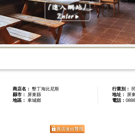
商店名：
墾丁海比尼斯
行業別：
縣市：
屏東縣
地址：
屏東
地區：
車城鄉
電話：
088