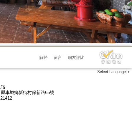
關於
留言
網友評比
Select Language
▼
民宿
縣車城鄉新街村保新路65號
821412