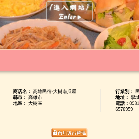
商店名：
高雄民宿-大樹南瓜屋
行業別：
縣市：
高雄市
地址：
學城
地區：
大樹區
電話：
093
6578959