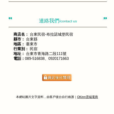
連絡我們
/contact us
商店名：
台東民宿-布拉諾城堡民宿
縣市：
台東縣
地區：
臺東市
行業別：
民宿
地址：
台東市青海路二段111號
電話：
089-516838、0920171663
本網站圖片文字資料，由客戶後台自行維護｜
OKinn雲端電商