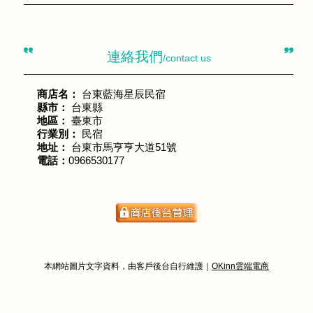
連絡我們
/contact us
商店名：
台東藍海星辰民宿
縣市：
台東縣
地區：
臺東市
行業別：
民宿
地址：
台東市馬亨亨大道51號
電話：
0966530177
本網站圖片文字資料，由客戶後台自行維護｜
OKinn雲端電商