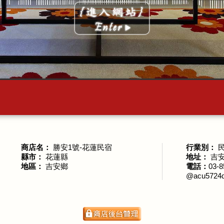
商店名：
勝安1號-花蓮民宿
行業別：
縣市：
花蓮縣
地址：
吉安
地區：
吉安鄉
電話：
03-
@acu5724